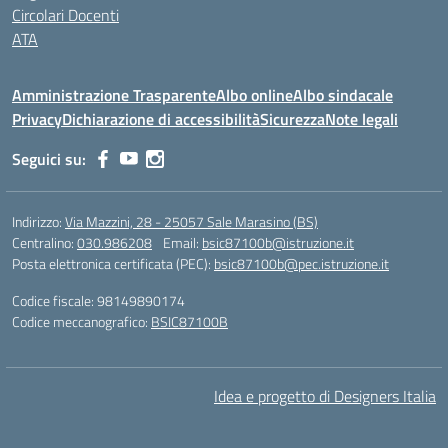
Circolari Docenti
ATA
Amministrazione Trasparente
Albo online
Albo sindacale
Privacy
Dichiarazione di accessibilità
Sicurezza
Note legali
Seguici su:
Indirizzo:
Via Mazzini, 28 - 25057 Sale Marasino (BS)
Centralino:
030.986208
Email:
bsic87100b@istruzione.it
Posta elettronica certificata (PEC):
bsic87100b@pec.istruzione.it
Codice fiscale: 98149890174
Codice meccanografico:
BSIC87100B
Idea e progetto di Designers Italia