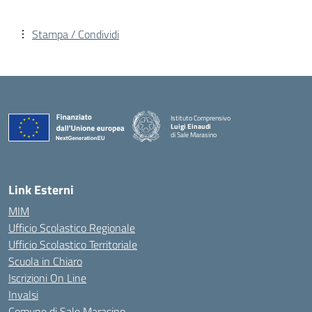
Stampa / Condividi
Istituto Comprensivo
Luigi Einaudi
di Sale Marasino
— Visita la pagina iniziale della scuola
Link Esterni
MIM
Ufficio Scolastico Regionale
Ufficio Scolastico Territoriale
Scuola in Chiaro
Iscrizioni On Line
Invalsi
Comune di Sale Marasino