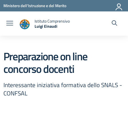
Vai ai contenuti
Vai al menu di navigazione
Vai al footer
Ministero dell'Istruzione e del Merito
Istituto Comprensivo
Luigi Einaudi
— Visita la pagina iniziale della scuola
Preparazione on line
concorso docenti
Interessante iniziativa formativa dello SNALS -
CONFSAL