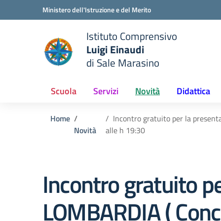
Vai ai contenuti
Vai al menu di navigazione
Vai al footer
Ministero dell'Istruzione e del Merito
Istituto Comprensivo
Luigi Einaudi
e della scuola
di Sale Marasino
— Visita la pagina iniziale del
Scuola
Servizi
Novità
Didattica
Home
Incontro gratuito per la prese
Novità
alle h 19:30
Incontro gratuito p
LOMBARDIA ( Concor