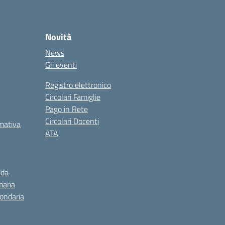
Novità
News
Gli eventi
Registro elettronico
Circolari Famiglie
Pago in Rete
Circolari Docenti
rmativa
ATA
ida
maria
condaria