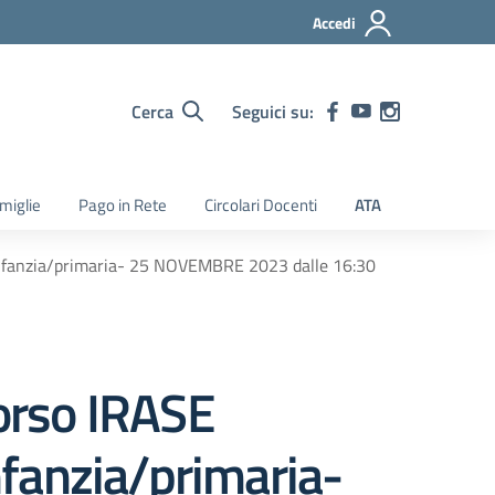
Accedi
Cerca
Seguici su:
amiglie
Pago in Rete
Circolari Docenti
ATA
 infanzia/primaria- 25 NOVEMBRE 2023 dalle 16:30
corso IRASE
fanzia/primaria-