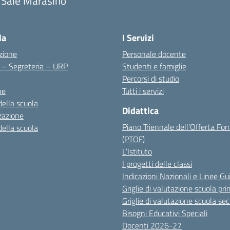
 Sale Marasino
Visita la pagina iniziale della scuola
la
I Servizi
zione
Personale docente
i – Segreteria – URP
Studenti e famiglie
Percorsi di studio
ne
Tutti i servizi
della scuola
Didattica
zazione
Piano Triennale dell’Offerta Fo
della scuola
(PTOF)
L’Istituto
I progetti delle classi
Indicazioni Nazionali e Linee Gu
Griglie di valutazione scuola pri
Griglie di valutazione scuola se
Bisogni Educativi Speciali
Docenti 2026-27