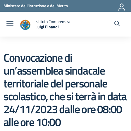
Vai ai contenuti
Vai al menu di navigazione
Vai al footer
Ministero dell'Istruzione e del Merito
Istituto Comprensivo
Luigi Einaudi
— Visita la pagina iniziale della scuola
Convocazione di
un’assemblea sindacale
territoriale del personale
scolastico, che si terrà in data
24/11/2023 dalle ore 08:00
alle ore 10:00