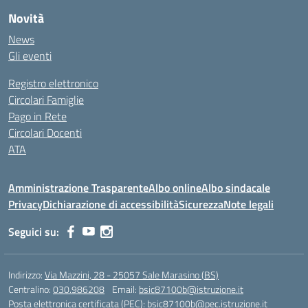
Novità
News
Gli eventi
Registro elettronico
Circolari Famiglie
Pago in Rete
Circolari Docenti
ATA
Amministrazione Trasparente
Albo online
Albo sindacale
Privacy
Dichiarazione di accessibilità
Sicurezza
Note legali
Seguici su:
Indirizzo:
Via Mazzini, 28 - 25057 Sale Marasino (BS)
Centralino:
030.986208
Email:
bsic87100b@istruzione.it
Posta elettronica certificata (PEC):
bsic87100b@pec.istruzione.it