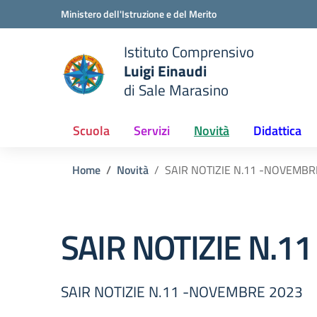
Vai ai contenuti
Vai al menu di navigazione
Vai al footer
Ministero dell'Istruzione e del Merito
Istituto Comprensivo
Luigi Einaudi
e della scuola
di Sale Marasino
— Visita la pagina iniziale del
Scuola
Servizi
Novità
Didattica
Home
Novità
SAIR NOTIZIE N.11 -NOVEMBR
SAIR NOTIZIE N.1
SAIR NOTIZIE N.11 -NOVEMBRE 2023