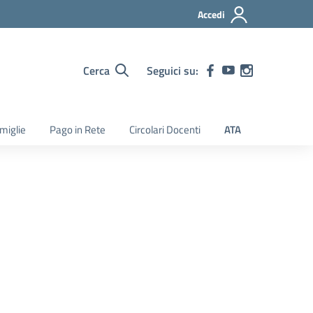
Accedi
Cerca
Seguici su:
amiglie
Pago in Rete
Circolari Docenti
ATA