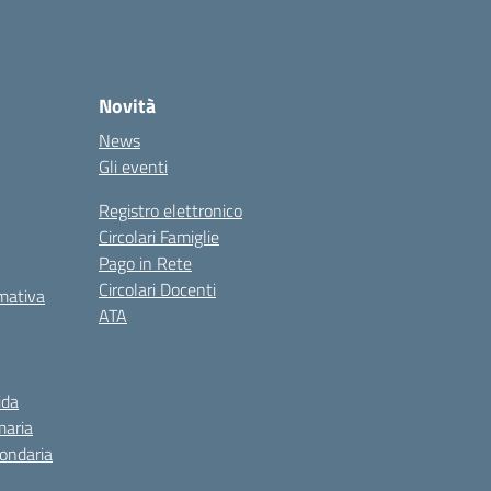
Novità
News
Gli eventi
Registro elettronico
Circolari Famiglie
Pago in Rete
Circolari Docenti
rmativa
ATA
ida
maria
condaria