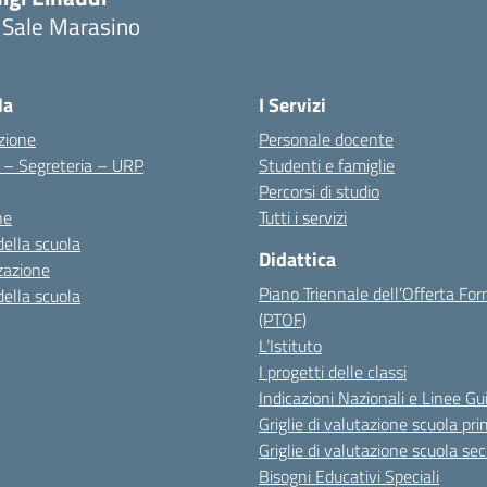
 Sale Marasino
Visita la pagina iniziale della scuola
la
I Servizi
zione
Personale docente
i – Segreteria – URP
Studenti e famiglie
Percorsi di studio
ne
Tutti i servizi
della scuola
Didattica
zazione
Piano Triennale dell’Offerta Fo
della scuola
(PTOF)
L’Istituto
I progetti delle classi
Indicazioni Nazionali e Linee Gu
Griglie di valutazione scuola pri
Griglie di valutazione scuola se
Bisogni Educativi Speciali