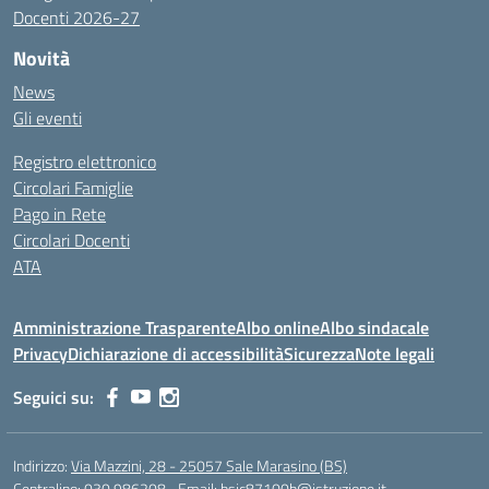
Docenti 2026-27
Novità
News
Gli eventi
Registro elettronico
Circolari Famiglie
Pago in Rete
Circolari Docenti
ATA
Amministrazione Trasparente
Albo online
Albo sindacale
Privacy
Dichiarazione di accessibilità
Sicurezza
Note legali
Seguici su:
Indirizzo:
Via Mazzini, 28 - 25057 Sale Marasino (BS)
Centralino:
030.986208
Email:
bsic87100b@istruzione.it