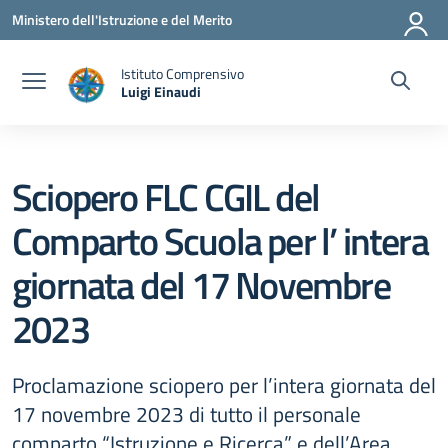
Vai ai contenuti
Vai al menu di navigazione
Vai al footer
Ministero dell'Istruzione e del Merito
Istituto Comprensivo
Luigi Einaudi
— Visita la pagina iniziale della scuola
Sciopero FLC CGIL del
Comparto Scuola per l’ intera
giornata del 17 Novembre
2023
Proclamazione sciopero per l’intera giornata del
17 novembre 2023 di tutto il personale
comparto “Istruzione e Ricerca” e dell’Area