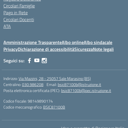
Circolari Famiglie
Pago in Rete
Circolari Docenti
ATA
Amministrazione Trasparente
Albo online
Albo sindacale
Privacy
Dichiarazione di accessibilità
Sicurezza
Note legali
Seguici su:
Indirizzo:
Via Mazzini, 28 - 25057 Sale Marasino (BS)
Centralino:
030.986208
Email:
bsic87100b@istruzione.it
Posta elettronica certificata (PEC):
bsic87100b@pec.istruzione.it
Codice fiscale: 98149890174
Codice meccanografico:
BSIC87100B