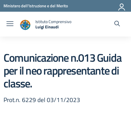
Vai ai contenuti
Vai al menu di navigazione
Vai al footer
Ministero dell'Istruzione e del Merito
Istituto Comprensivo
Luigi Einaudi
— Visita la pagina iniziale della scuola
Comunicazione n.013 Guida
per il neo rappresentante di
classe.
Prot.n. 6229 del 03/11/2023