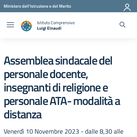
Vai ai contenuti
Vai al menu di navigazione
Vai al footer
Ministero dell'Istruzione e del Merito
Istituto Comprensivo
Luigi Einaudi
— Visita la pagina iniziale della scuola
Assemblea sindacale del
personale docente,
insegnanti di religione e
personale ATA- modalità a
distanza
Venerdì 10 Novembre 2023 - dalle 8,30 alle