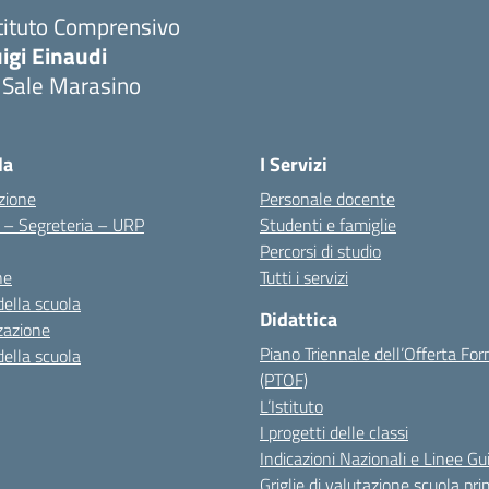
tituto Comprensivo
igi Einaudi
 Sale Marasino
Visita la pagina iniziale della scuola
la
I Servizi
zione
Personale docente
i – Segreteria – URP
Studenti e famiglie
Percorsi di studio
ne
Tutti i servizi
della scuola
Didattica
zazione
Piano Triennale dell’Offerta Fo
della scuola
(PTOF)
L’Istituto
I progetti delle classi
Indicazioni Nazionali e Linee Gu
Griglie di valutazione scuola pri