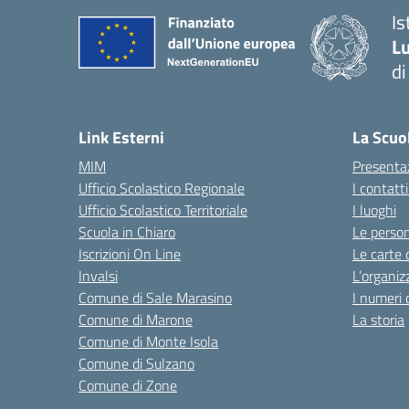
Is
Lu
di
— 
Link Esterni
La Scuo
MIM
Presenta
Ufficio Scolastico Regionale
I contatt
Ufficio Scolastico Territoriale
I luoghi
Scuola in Chiaro
Le perso
Iscrizioni On Line
Le carte 
Invalsi
L’organiz
Comune di Sale Marasino
I numeri 
Comune di Marone
La storia
Comune di Monte Isola
Comune di Sulzano
Comune di Zone