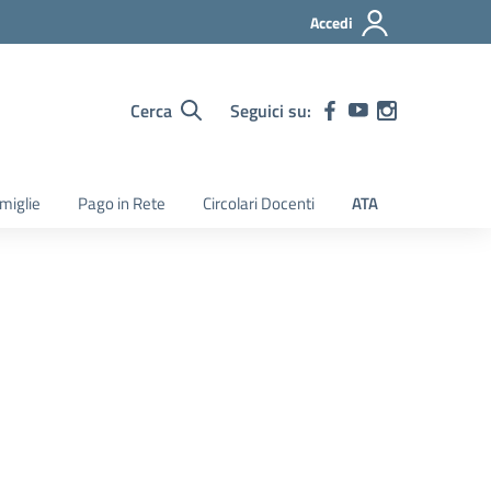
Accedi
Cerca
Seguici su:
amiglie
Pago in Rete
Circolari Docenti
ATA