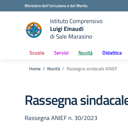
Vai ai contenuti
Vai al menu di navigazione
Vai al footer
Ministero dell'Istruzione e del Merito
Istituto Comprensivo
Luigi Einaudi
e della scuola
di Sale Marasino
— Visita la pagina iniziale del
Scuola
Servizi
Novità
Didattica
Home
Novità
Rassegna sindacale ANIEF
Rassegna sindacal
Rassegna ANIEF n. 30/2023