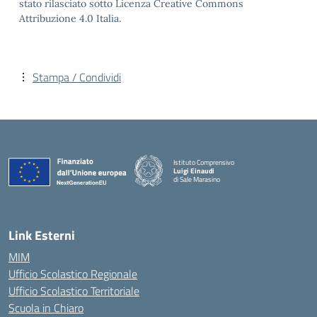
stato rilasciato sotto Licenza Creative Commons
Attribuzione 4.0 Italia.
Stampa / Condividi
Istituto Comprensivo
Luigi Einaudi
di Sale Marasino
— Visita la pagina iniziale della scuola
Link Esterni
MIM
Ufficio Scolastico Regionale
Ufficio Scolastico Territoriale
Scuola in Chiaro