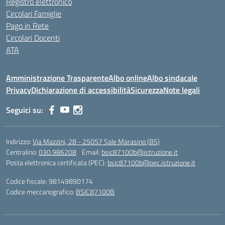
Registro elettronico
Circolari Famiglie
Pago in Rete
Circolari Docenti
ATA
Amministrazione Trasparente
Albo online
Albo sindacale
Privacy
Dichiarazione di accessibilità
Sicurezza
Note legali
Seguici su:
Indirizzo:
Via Mazzini, 28 - 25057 Sale Marasino (BS)
Centralino:
030.986208
Email:
bsic87100b@istruzione.it
Posta elettronica certificata (PEC):
bsic87100b@pec.istruzione.it
Codice fiscale: 98149890174
Codice meccanografico:
BSIC87100B