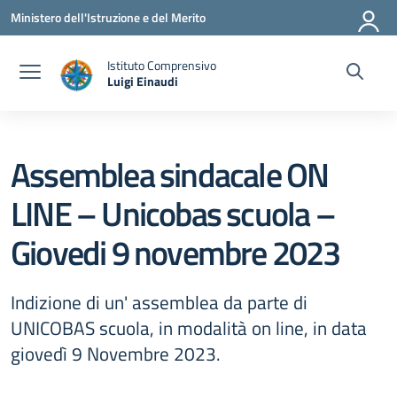
Vai ai contenuti
Vai al menu di navigazione
Vai al footer
Ministero dell'Istruzione e del Merito
Istituto Comprensivo
Luigi Einaudi
— Visita la pagina iniziale della scuola
Assemblea sindacale ON
LINE – Unicobas scuola –
Giovedi 9 novembre 2023
Indizione di un' assemblea da parte di
UNICOBAS scuola, in modalità on line, in data
giovedì 9 Novembre 2023.