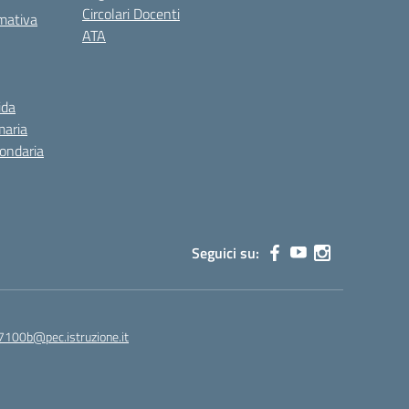
Circolari Docenti
rmativa
ATA
ida
maria
condaria
Seguici su:
7100b@pec.istruzione.it