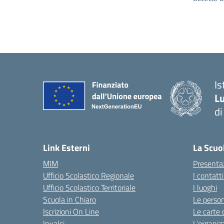
Is
Lu
di
— 
Link Esterni
La Scuo
MIM
Presenta
Ufficio Scolastico Regionale
I contatt
Ufficio Scolastico Territoriale
I luoghi
Scuola in Chiaro
Le perso
Iscrizioni On Line
Le carte 
Invalsi
L’organiz