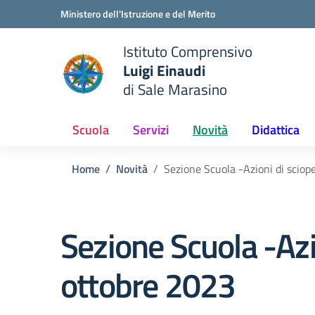
Vai ai contenuti
Vai al menu di navigazione
Vai al footer
Ministero dell'Istruzione e del Merito
Istituto Comprensivo
Luigi Einaudi
e della scuola
di Sale Marasino
— Visita la pagina iniziale del
Scuola
Servizi
Novità
Didattica
Home
Novità
Sezione Scuola -Azioni di sciop
Sezione Scuola -Azi
ottobre 2023