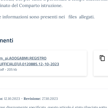
inato del Comparto istruzione.
e informazioni sono presenti nei files allegati.
menti
m_pi.AOOGABMI.REGISTRO
UFFICIALE(U).0120885.12-10-2023
pdf - 205 kb
o:
12.10.2023
-
Revisione:
27.10.2023
ove diversamente specificato, questo articolo è stato rilasciato sott