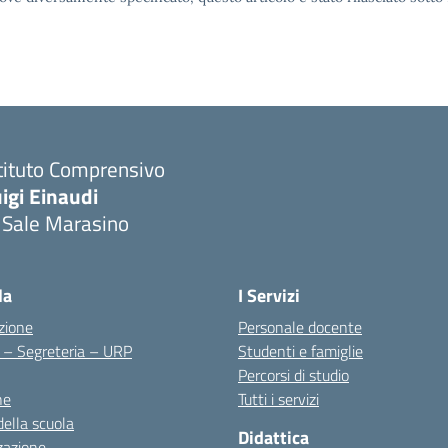
tituto Comprensivo
igi Einaudi
 Sale Marasino
Visita la pagina iniziale della scuola
la
I Servizi
zione
Personale docente
i – Segreteria – URP
Studenti e famiglie
Percorsi di studio
ne
Tutti i servizi
della scuola
Didattica
zazione