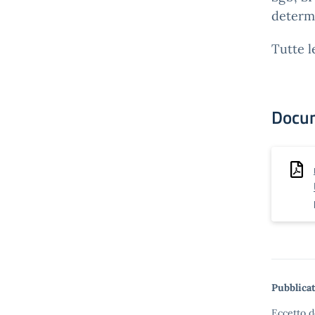
determ
Tutte l
Docu
Pubblicat
Eccetto d