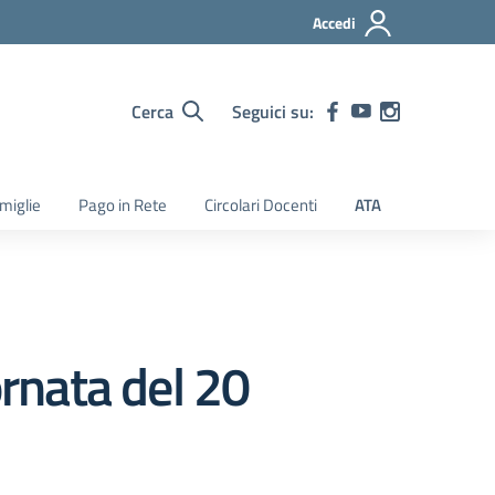
Accedi
Cerca
Seguici su:
amiglie
Pago in Rete
Circolari Docenti
ATA
ornata del 20