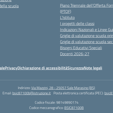
Piano Triennale dell’Offerta Fo
della scuola
(PTOF)
L’Istituto
I progetti delle classi
Indicazioni Nazionali e Linee Gu
Griglie di valutazione scuola pri
Griglie di valutazione scuola se
Bisogni Educativi Speciali
Docenti 2026-27
ale
Privacy
Dichiarazione di accessibilità
Sicurezza
Note legali
Indirizzo:
Via Mazzini, 28 - 25057 Sale Marasino (BS)
Email:
bsic87100b@istruzione.it
Posta elettronica certificata (PEC):
bsic8
Codice fiscale: 98149890174
Codice meccanografico:
BSIC87100B