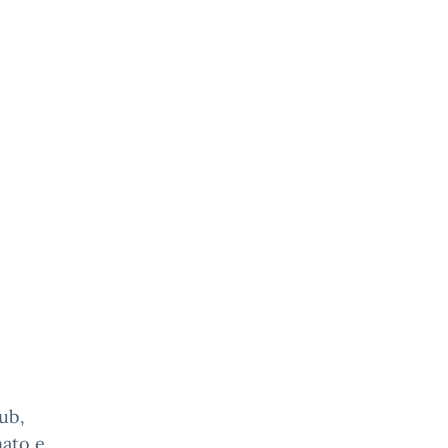
ub,
nato e