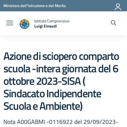
Vai ai contenuti
Vai al menu di navigazione
Vai al footer
Ministero dell'Istruzione e del Merito
Istituto Comprensivo
Luigi Einaudi
— Visita la pagina iniziale della scuola
Azione di sciopero comparto
scuola -intera giornata del 6
ottobre 2023-SISA (
Sindacato Indipendente
Scuola e Ambiente)
Nota A00GABMI -0116922 del 29/09/2023-