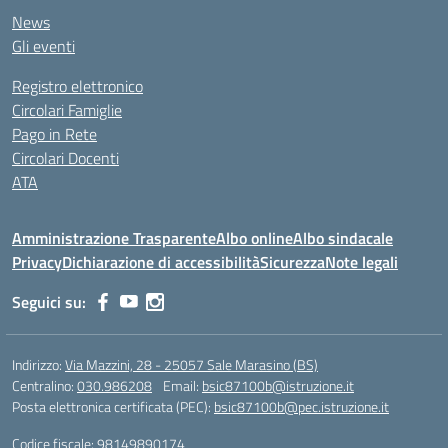
News
Gli eventi
Registro elettronico
Circolari Famiglie
Pago in Rete
Circolari Docenti
ATA
Amministrazione Trasparente
Albo online
Albo sindacale
Privacy
Dichiarazione di accessibilità
Sicurezza
Note legali
Seguici su:
Indirizzo:
Via Mazzini, 28 - 25057 Sale Marasino (BS)
Centralino:
030.986208
Email:
bsic87100b@istruzione.it
Posta elettronica certificata (PEC):
bsic87100b@pec.istruzione.it
Codice fiscale: 98149890174