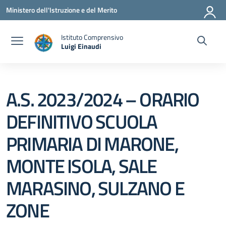
Vai ai contenuti
Vai al menu di navigazione
Vai al footer
Ministero dell'Istruzione e del Merito
Istituto Comprensivo
Luigi Einaudi
— Visita la pagina iniziale della scuola
A.S. 2023/2024 – ORARIO
DEFINITIVO SCUOLA
PRIMARIA DI MARONE,
MONTE ISOLA, SALE
MARASINO, SULZANO E
ZONE