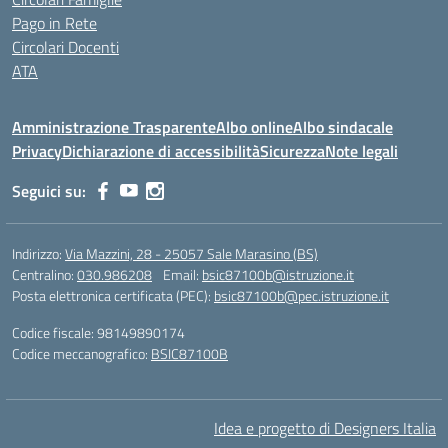
Pago in Rete
Circolari Docenti
ATA
Amministrazione Trasparente
Albo online
Albo sindacale
Privacy
Dichiarazione di accessibilità
Sicurezza
Note legali
Seguici su:
Indirizzo:
Via Mazzini, 28 - 25057 Sale Marasino (BS)
Centralino:
030.986208
Email:
bsic87100b@istruzione.it
Posta elettronica certificata (PEC):
bsic87100b@pec.istruzione.it
Codice fiscale: 98149890174
Codice meccanografico:
BSIC87100B
Idea e progetto di Designers Italia