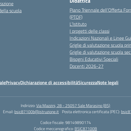
Didattica
zazione
Piano Triennale dell’Offerta Fo
della scuola
(PTOF)
L’Istituto
I progetti delle classi
Indicazioni Nazionali e Linee Gu
Griglie di valutazione scuola pri
Griglie di valutazione scuola se
Bisogni Educativi Speciali
Docenti 2026-27
ale
Privacy
Dichiarazione di accessibilità
Sicurezza
Note legali
Indirizzo:
Via Mazzini, 28 - 25057 Sale Marasino (BS)
Email:
bsic87100b@istruzione.it
Posta elettronica certificata (PEC):
bsic8
Codice fiscale: 98149890174
Codice meccanografico:
BSIC87100B