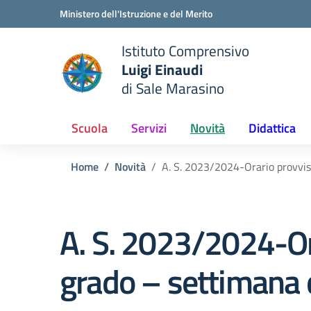
Vai ai contenuti
Vai al menu di navigazione
Vai al footer
Ministero dell'Istruzione e del Merito
Istituto Comprensivo
Luigi Einaudi
e della scuola
di Sale Marasino
— Visita la pagina iniziale del
Scuola
Servizi
Novità
Didattica
Home
Novità
A. S. 2023/2024-Orario provviso
A. S. 2023/2024-Ora
grado – settimana 