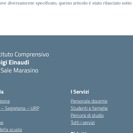
ove diversamente specificato, questo articolo è stato rilasciato sott
tituto Comprensivo
igi Einaudi
 Sale Marasino
Visita la pagina iniziale della scuola
la
I Servizi
zione
Personale docente
i – Segreteria – URP
Studenti e famiglie
Percorsi di studio
ne
Tutti i servizi
della scuola