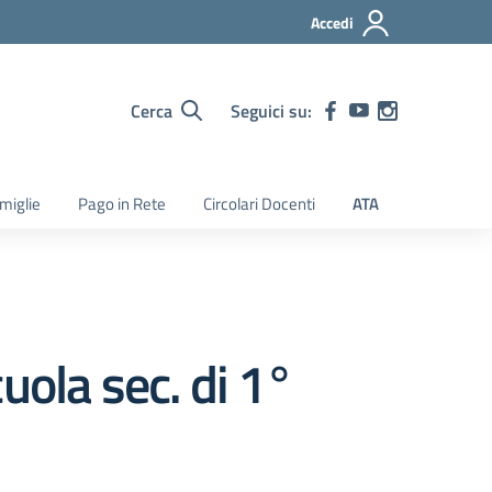
Accedi
Cerca
Seguici su:
amiglie
Pago in Rete
Circolari Docenti
ATA
uola sec. di 1°