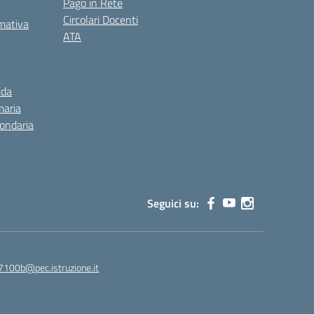
Pago in Rete
Circolari Docenti
rmativa
ATA
ida
maria
condaria
Seguici su:
7100b@pec.istruzione.it