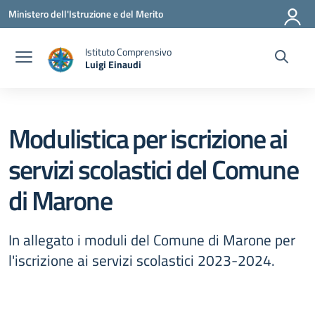
Vai ai contenuti
Vai al menu di navigazione
Vai al footer
Ministero dell'Istruzione e del Merito
Istituto Comprensivo
Luigi Einaudi
— Visita la pagina iniziale della scuola
Modulistica per iscrizione ai
servizi scolastici del Comune
di Marone
In allegato i moduli del Comune di Marone per
l'iscrizione ai servizi scolastici 2023-2024.