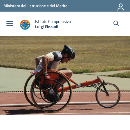
Vai ai contenuti
Vai al menu di navigazione
Vai al footer
Ministero dell'Istruzione e del Merito
Istituto Comprensivo
Luigi Einaudi
— Visita la pagina iniziale della scuola