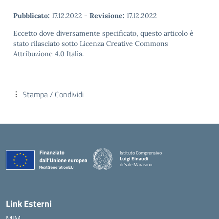
Pubblicato:
17.12.2022
-
Revisione:
17.12.2022
Eccetto dove diversamente specificato, questo articolo è
stato rilasciato sotto Licenza Creative Commons
Attribuzione 4.0 Italia.
Stampa / Condividi
Istituto Comprensivo
Luigi Einaudi
di Sale Marasino
— Visita la pagina iniziale della scuola
Link Esterni
MIM