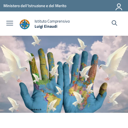
Vai ai contenuti
Vai al menu di navigazione
Vai al footer
Ministero dell'Istruzione e del Merito
Istituto Comprensivo
Luigi Einaudi
— Visita la pagina iniziale della scuola