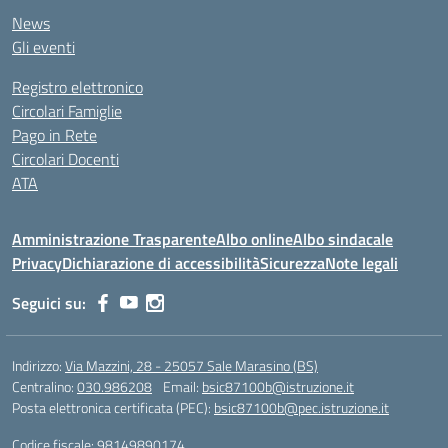
News
Gli eventi
Registro elettronico
Circolari Famiglie
Pago in Rete
Circolari Docenti
ATA
Amministrazione Trasparente
Albo online
Albo sindacale
Privacy
Dichiarazione di accessibilità
Sicurezza
Note legali
Seguici su:
Indirizzo:
Via Mazzini, 28 - 25057 Sale Marasino (BS)
Centralino:
030.986208
Email:
bsic87100b@istruzione.it
Posta elettronica certificata (PEC):
bsic87100b@pec.istruzione.it
Codice fiscale: 98149890174