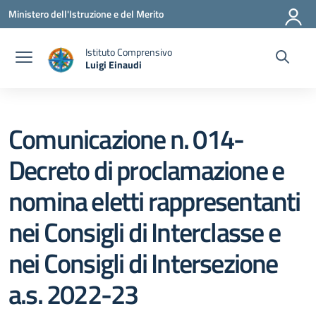
Vai ai contenuti
Vai al menu di navigazione
Vai al footer
Ministero dell'Istruzione e del Merito
Istituto Comprensivo
Luigi Einaudi
— Visita la pagina iniziale della scuola
Comunicazione n. 014-
Decreto di proclamazione e
nomina eletti rappresentanti
nei Consigli di Interclasse e
nei Consigli di Intersezione
a.s. 2022-23