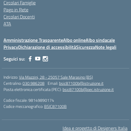
Circolari Famiglie
Pago in Rete
Circolari Docenti
ATA
Amministrazione Trasparente
Albo online
Albo sindacale
Privacy
Dichiarazione di accessibilità
Sicurezza
Note legali
Seguici su:
Indirizzo:
Via Mazzini, 28 - 25057 Sale Marasino (BS)
Centralino:
030.986208
Email:
bsic87100b@istruzione.it
Posta elettronica certificata (PEC):
bsic87100b@pec.istruzione.it
Codice fiscale: 98149890174
Codice meccanografico:
BSIC87100B
Idea e progetto di Designers Italia