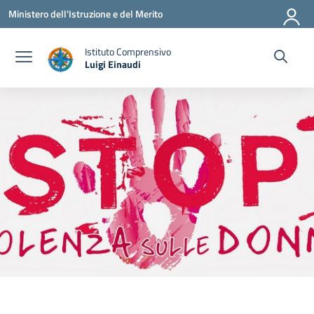
Vai ai contenuti
Vai al menu di navigazione
Vai al footer
Ministero dell'Istruzione e del Merito
Istituto Comprensivo
Luigi Einaudi
— Visita la pagina iniziale della scuola