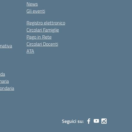
News
Gli eventi
Registro elettronico
Circolari Famiglie
Pago in Rete
Circolari Docenti
rmativa
ATA
ida
maria
condaria
Seguici su: