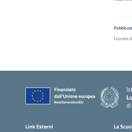
Pubblicat
Eccetto d
Is
Lu
di
— 
Link Esterni
La Scuo