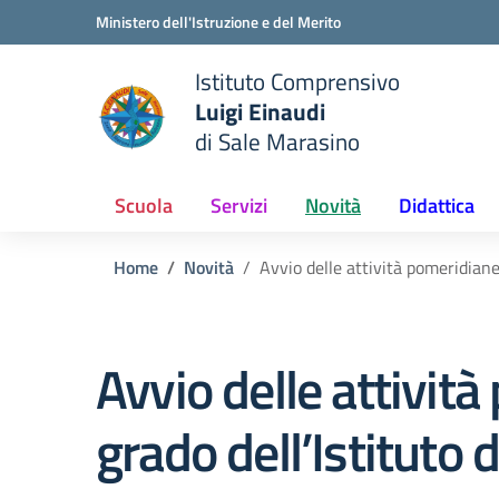
Vai ai contenuti
Vai al menu di navigazione
Vai al footer
Ministero dell'Istruzione e del Merito
Istituto Comprensivo
Luigi Einaudi
e della scuola
di Sale Marasino
— Visita la pagina iniziale del
Scuola
Servizi
Novità
Didattica
Home
Novità
Avvio delle attività pomeridiane 
Avvio delle attività
grado dell’Istituto 