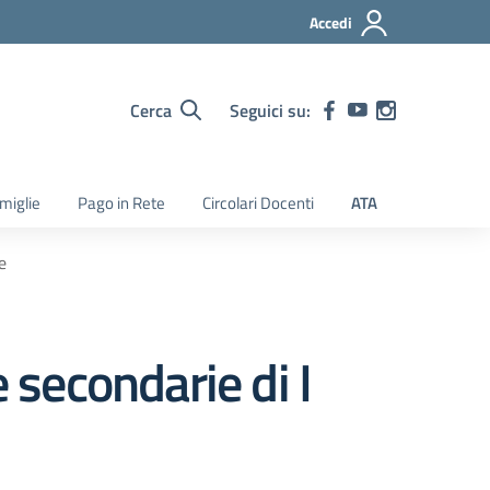
Accedi
Cerca
Seguici su:
amiglie
Pago in Rete
Circolari Docenti
ATA
e
 secondarie di I