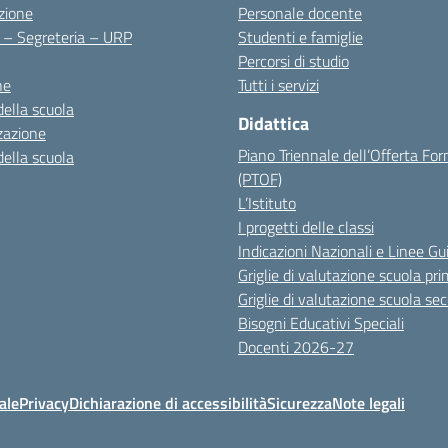
zione
Personale docente
i – Segreteria – URP
Studenti e famiglie
Percorsi di studio
ne
Tutti i servizi
della scuola
Didattica
zazione
Piano Triennale dell’Offerta Fo
della scuola
(PTOF)
L’Istituto
I progetti delle classi
Indicazioni Nazionali e Linee Gu
Griglie di valutazione scuola pri
Griglie di valutazione scuola se
Bisogni Educativi Speciali
Docenti 2026-27
ale
Privacy
Dichiarazione di accessibilità
Sicurezza
Note legali