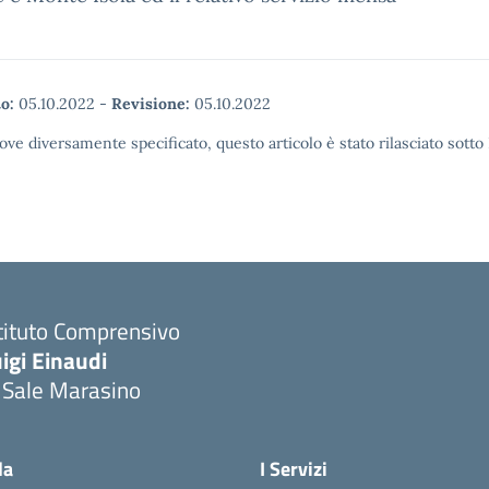
o:
05.10.2022
-
Revisione:
05.10.2022
ove diversamente specificato, questo articolo è stato rilasciato sott
tituto Comprensivo
igi Einaudi
 Sale Marasino
Visita la pagina iniziale della scuola
la
I Servizi