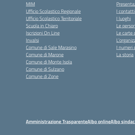
MIM
Presenta
Ufficio Scolastico Regionale
I contatt
Ufficio Scolastico Territoriale
I luoghi
Scuola in Chiaro
Le perso
Iscrizioni On Line
Le carte 
Invalsi
L’organiz
Comune di Sale Marasino
I numeri 
Comune di Marone
La storia
Comune di Monte Isola
Comune di Sulzano
Comune di Zone
Amministrazione Trasparente
Albo online
Albo sindac