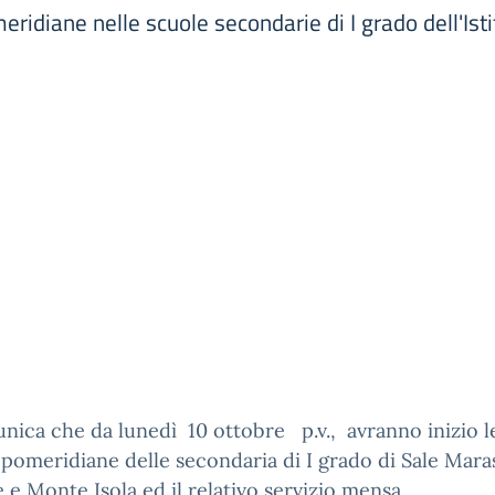
ridiane nelle scuole secondarie di I grado dell'Isti
nica che da lunedì 10 ottobre p.v., avranno inizio 
à pomeridiane delle secondaria di I grado di Sale Mara
e Monte Isola ed il relativo servizio mensa