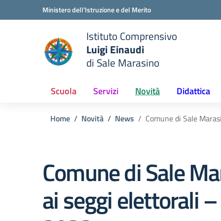
Vai ai contenuti
Vai al menu di navigazione
Vai al footer
Ministero dell'Istruzione e del Merito
Istituto Comprensivo
Luigi Einaudi
e della scuola
di Sale Marasino
— Visita la pagina iniziale del
Scuola
Servizi
Novità
Didattica
Home
Novità
News
Comune di Sale Marasin
Comune di Sale Ma
ai seggi elettorali 