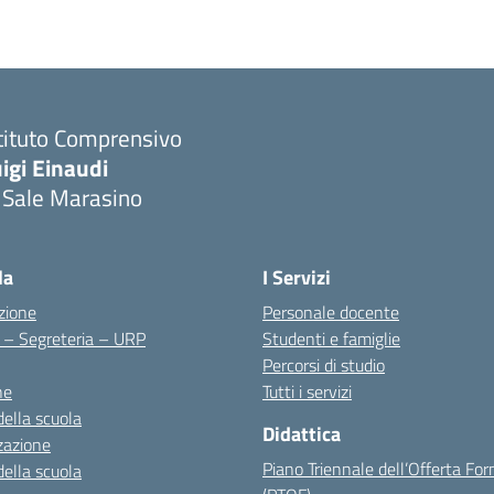
tituto Comprensivo
igi Einaudi
 Sale Marasino
Visita la pagina iniziale della scuola
la
I Servizi
zione
Personale docente
i – Segreteria – URP
Studenti e famiglie
Percorsi di studio
ne
Tutti i servizi
della scuola
Didattica
zazione
Piano Triennale dell’Offerta Fo
della scuola