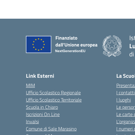
Is
Lu
di
— 
Link Esterni
La Scuo
MIM
Presenta
Ufficio Scolastico Regionale
I contatt
Ufficio Scolastico Territoriale
I luoghi
Scuola in Chiaro
Le perso
Iscrizioni On Line
Le carte 
Invalsi
L’organiz
Comune di Sale Marasino
I numeri 