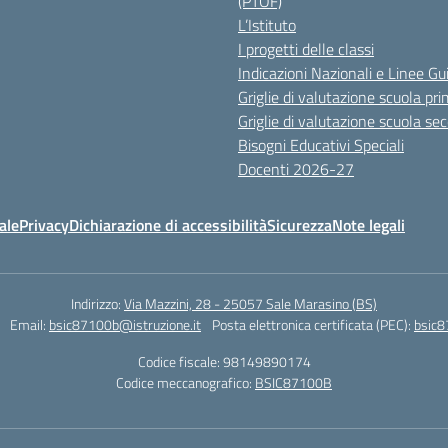
(PTOF)
L’Istituto
I progetti delle classi
Indicazioni Nazionali e Linee Gu
Griglie di valutazione scuola pri
Griglie di valutazione scuola se
Bisogni Educativi Speciali
Docenti 2026-27
ale
Privacy
Dichiarazione di accessibilità
Sicurezza
Note legali
Indirizzo:
Via Mazzini, 28 - 25057 Sale Marasino (BS)
Email:
bsic87100b@istruzione.it
Posta elettronica certificata (PEC):
bsic8
Codice fiscale: 98149890174
Codice meccanografico:
BSIC87100B