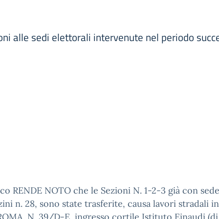
ioni alle sedi elettorali intervenute nel periodo suc
aco RENDE NOTO che le Sezioni N. 1-2-3 già con sede
ini n. 28, sono state trasferite, causa lavori stradali i
ROMA, N. 39/D-E, ingresso cortile Istituto Einaudi (di