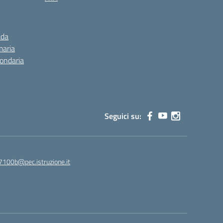
ida
maria
condaria
Seguici su:
7100b@pec.istruzione.it