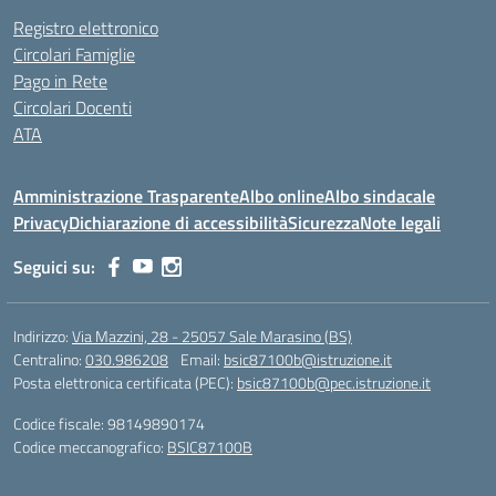
Registro elettronico
Circolari Famiglie
Pago in Rete
Circolari Docenti
ATA
Amministrazione Trasparente
Albo online
Albo sindacale
Privacy
Dichiarazione di accessibilità
Sicurezza
Note legali
Seguici su:
Indirizzo:
Via Mazzini, 28 - 25057 Sale Marasino (BS)
Centralino:
030.986208
Email:
bsic87100b@istruzione.it
Posta elettronica certificata (PEC):
bsic87100b@pec.istruzione.it
Codice fiscale: 98149890174
Codice meccanografico:
BSIC87100B