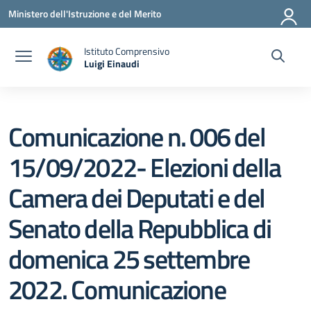
Vai ai contenuti
Vai al menu di navigazione
Vai al footer
Ministero dell'Istruzione e del Merito
Istituto Comprensivo
Luigi Einaudi
— Visita la pagina iniziale della scuola
Comunicazione n. 006 del
15/09/2022- Elezioni della
Camera dei Deputati e del
Senato della Repubblica di
domenica 25 settembre
2022. Comunicazione