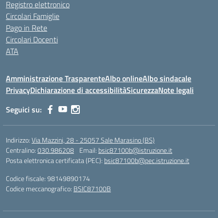
Registro elettronico
Circolari Famiglie
Pago in Rete
Circolari Docenti
ATA
Amministrazione Trasparente
Albo online
Albo sindacale
Privacy
Dichiarazione di accessibilità
Sicurezza
Note legali
Seguici su:
Indirizzo:
Via Mazzini, 28 - 25057 Sale Marasino (BS)
Centralino:
030.986208
Email:
bsic87100b@istruzione.it
Posta elettronica certificata (PEC):
bsic87100b@pec.istruzione.it
Codice fiscale: 98149890174
Codice meccanografico:
BSIC87100B