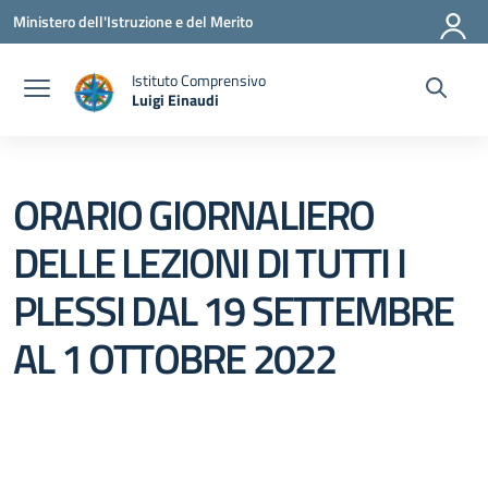
Vai ai contenuti
Vai al menu di navigazione
Vai al footer
Ministero dell'Istruzione e del Merito
Istituto Comprensivo
Luigi Einaudi
— Visita la pagina iniziale della scuola
ORARIO GIORNALIERO
DELLE LEZIONI DI TUTTI I
PLESSI DAL 19 SETTEMBRE
AL 1 OTTOBRE 2022