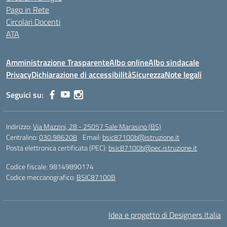
Pago in Rete
Circolari Docenti
ATA
Amministrazione Trasparente
Albo online
Albo sindacale
Privacy
Dichiarazione di accessibilità
Sicurezza
Note legali
Seguici su:
Indirizzo:
Via Mazzini, 28 - 25057 Sale Marasino (BS)
Centralino:
030.986208
Email:
bsic87100b@istruzione.it
Posta elettronica certificata (PEC):
bsic87100b@pec.istruzione.it
Codice fiscale: 98149890174
Codice meccanografico:
BSIC87100B
Idea e progetto di Designers Italia