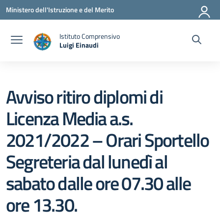
Vai ai contenuti
Vai al menu di navigazione
Vai al footer
Ministero dell'Istruzione e del Merito
Istituto Comprensivo
Luigi Einaudi
— Visita la pagina iniziale della scuola
Avviso ritiro diplomi di
Licenza Media a.s.
2021/2022 – Orari Sportello
Segreteria dal lunedì al
sabato dalle ore 07.30 alle
ore 13.30.